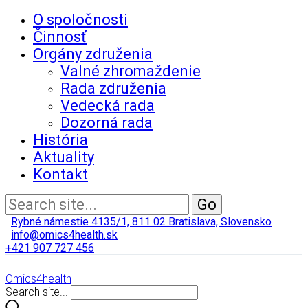
O spoločnosti
Činnosť
Orgány združenia
Valné zhromaždenie
Rada združenia
Vedecká rada
Dozorná rada
História
Aktuality
Kontakt
Rybné námestie 4135/1, 811 02 Bratislava, Slovensko
info@omics4health.sk
+421 907 727 456
Omics4health
Search site...